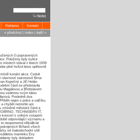
Reklama
Kontakt
« předchozí
|
index
|
další »
mučených či popravených
ice. Položeny byly kytice
o místech stával v letech 1939
ebe plné hvězd letos opětovně
 místě konání akce. Ceduli
ch slavností starostové Brna-
van Kopečný a Jiří Helán
dební části se představila
u Magálovou a Břetislavem
ou vedenou svým tátou
ilarová. Posledně dva
Příběh nejen o polce a valčíku.
ě a chybět nemohlo ani
ly zmíněné městské části a
 STAROBRNO, TECHNISERV IT,
 koncert s volným vstupem
odobě odpovídající významu a
a to neopomenul několikrát
 spokojených Brňanů všech
dárky od maloobchodní sítě
sátiletou maminku Evy
jubilanty byly dokladem