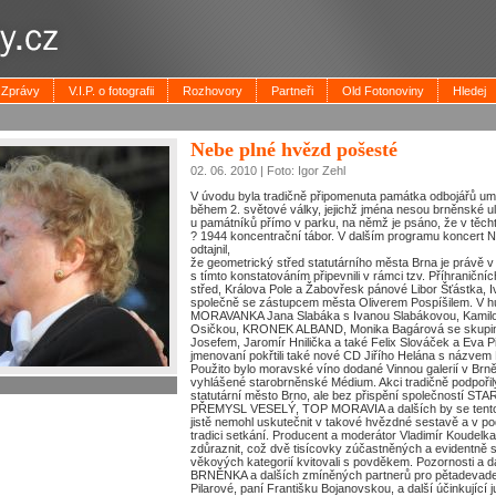
Zprávy
V.I.P. o fotografii
Rozhovory
Partneři
Old Fotonoviny
Hledej
Nebe plné hvězd pošesté
02. 06. 2010 | Foto: Igor Zehl
V úvodu byla tradičně připomenuta památka odbojářů u
během 2. světové války, jejichž jména nesou brněnské ul
u památníků přímo v parku, na němž je psáno, že v těcht
? 1944 koncentrační tábor. V dalším programu koncert N
odtajnil,
že geometrický střed statutárního města Brna je právě v
s tímto konstatováním připevnili v rámci tzv. Příhraniční
střed, Králova Pole a Žabovřesk pánové Libor Šťástka, I
společně se zástupcem města Oliverem Pospíšilem. V hu
MORAVANKA Jana Slabáka s Ivanou Slabákovou, Kamilo
Osičkou, KRONEK ALBAND, Monika Bagárová se skupin
Josefem, Jaromír Hnilička a také Felix Slováček a Eva P
jmenovaní pokřtili také nové CD Jiřího Helána s názvem 
Použito bylo moravské víno dodané Vinnou galerií v Brn
vyhlášené starobrněnské Médium. Akci tradičně podpoři
statutární město Brno, ale bez přispění společností
PŘEMYSL VESELÝ, TOP MORAVIA a dalších by se tento
jistě nemohl uskutečnit v takové hvězdné sestavě a v p
tradici setkání. Producent a moderátor Vladimír Koudelk
zdůraznit, což dvě tisícovky zúčastněných a evidentně
věkových kategorií kvitovali s povděkem. Pozornosti a 
BRNĚNKA a dalších zmíněných partnerů pro pětadevade
Pilarové, paní Františku Bojanovskou, a další účinkující 