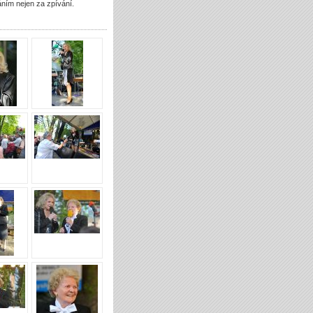
ním nejen za zpívání.