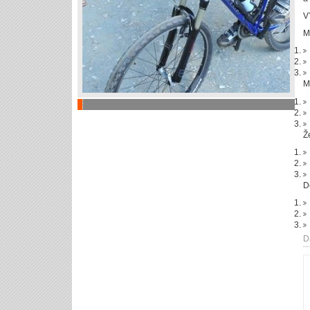
V
M
M
Ž
Dě
D