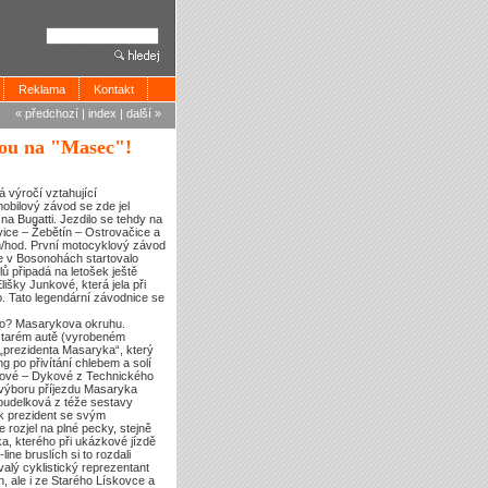
Reklama
Kontakt
« předchozí
|
index
|
další »
ou na "Masec"!
á výročí vztahující
obilový závod se zde jel
na Bugatti. Jezdilo se tehdy na
ice – Žebětín – Ostrovačice a
km/hod. První motocyklový závod
se v Bosonohách startovalo
lů připadá na letošek ještě
lišky Junkové, která jela při
. Tato legendární závodnice se
rého? Masarykova okruhu.
 starém autě (vyrobeném
„prezidenta Masaryka“, který
g po přivítání chlebem a solí
arové – Dykové z Technického
 výboru příjezdu Masaryka
oudelková z téže sestavy
k prezident se svým
 rozjel na plné pecky, stejně
a, kterého při ukázkové jízdě
ine bruslích si to rozdali
alý cyklistický reprezentant
h, ale i ze Starého Lískovce a