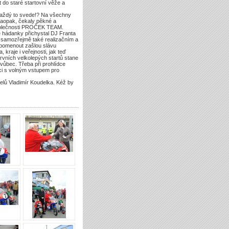
t do staré startovní věže a
 každý to svede!? Na všechny
naopak, čekaly pěkné a
společnosti PROČEK TEAM.
 hádanky přichystal DJ Franta
samozřejmě také realizačním a
ipomenout zašlou slávu
raje i veřejnosti, jak teď
prvních velkolepých startů stane
 vůbec. Třeba při prohlídce
ici s volným vstupem pro
telů Vladimír Koudelka. Kéž by