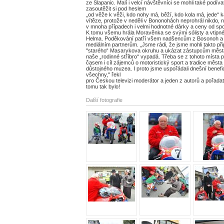
ze Šlapanic. Malí i velcí návštěvníci se mohli také podíva
zasoutěžit si pod heslem
„od věže k věži, kdo nohy má, běží, kdo kola má, jede“
vítěze, protože v neděli v Bononohách neprohrál nikdo, 
v mnoha případech i velmi hodnotné dárky a ceny od 
K tomu všemu hrála Moravěnka se svými sólisty a vtipné
Helma. Poděkování patří všem nadšencům z Bosonoh a 
mediálním partnerům. „Jsme rádi, že jsme mohli takto př
"starého“ Masarykova okruhu a ukázat zástupcům města, k
naše „rodinné stříbro“ vypadá. Třeba se z tohoto místa 
časem i cíl zájemců o motoristický sport a tradice města
důstojného muzea. I proto jsme uspořádali dnešní benef
všechny," řekl
pro Českou televizi moderátor a jeden z autorů a pořada
tomu tak bylo!
Další fotografie