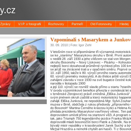
Zprávy
V.I.P. o fotografii
Rozhovory
Partneři
Old Fotonoviny
Hledej
Vzpomínali s Masarykem a Junkov
30. 09. 2010 | Foto: Igor Zehl
V letošním roce si připomínáme tři významná motoristick
se ke „starému“ Masarykovu okruhu v Brně. První autom
v neděli 28. září 1930 a jeho vítězem se stal von Morgen 
okruhu Bosonohy – Nový Lískovec – Pisárky – Kohoutov
nejlepší borci dosahovali průměrné rychlosti přes 100 
se jel již na zkrácené trati a v opačném směru. Poprvé 
10. září 1950, takže k 80. výročí prvního startu automobi
60. výročí premiéry motocyklů. A do třetice ještě výročí E
zahájení závodu v roce 1930 na své bugatce čestné kolo
narodila v listopadu 1900
a její 110. výročí se rovněž slavilo přímo u startu ?sta
V úvodu vzpomínkové benefice přivezla v osmdesát let
v brněnské Zbrojovce) právě zmíněná „Eliška Junková“ 
svým jménem okruh zaštítil a který motoristický happenin
zahájil. Eliška Junková, ne nepodobná Mgr. Sylvii Zouh
muzea v Brně, obdržela z rukou předsedy „přípravného
do Bosonoh“ Martina Černého krásnou kytici a Helena K
předala prezidentu Masarykovi vavřínový věnec. Ten pa
doprovodem umístil přímo na startovní věži. A program se
tak, jako Triumph 750 legendárního jezdce Franka Mrázk
doprovodili mladí bosonožští borci Patrik a Zdeněk. Na in-l
bývalý mistr republiky v krasobruslení Jarek Suchý a býv
Michal Hrazdíra a nemohli chybět ani hasiči. Ti z Bosono